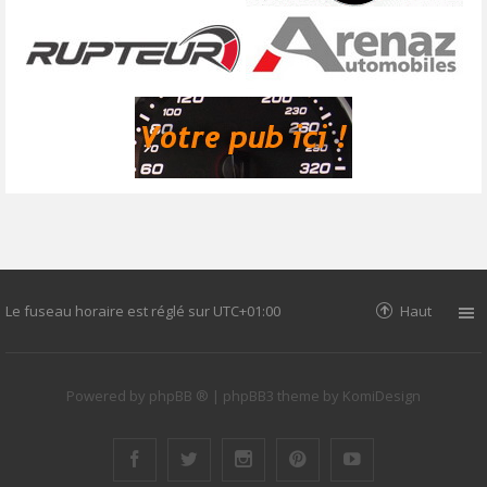
Le fuseau horaire est réglé sur
UTC+01:00
Haut
Powered by
phpBB ®
| phpBB3 theme by
KomiDesign