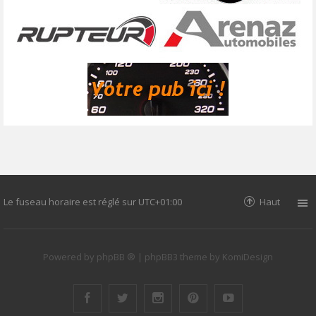
Le fuseau horaire est réglé sur
UTC+01:00
Haut
Powered by
phpBB ®
| phpBB3 theme by
KomiDesign