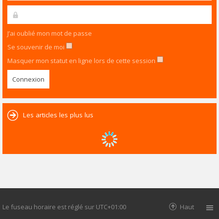
J’ai oublié mon mot de passe
Se souvenir de moi
Masquer mon statut en ligne lors de cette session
Les articles les plus lus
Le fuseau horaire est réglé sur
UTC+01:00
Haut