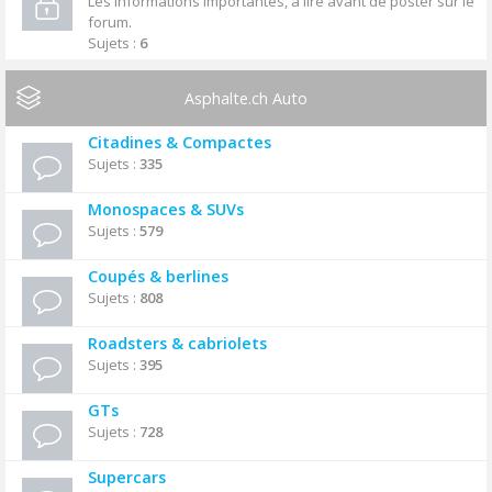
Les informations importantes, à lire avant de poster sur le
forum.
Sujets :
6
Asphalte.ch Auto
Citadines & Compactes
Sujets :
335
Monospaces & SUVs
Sujets :
579
Coupés & berlines
Sujets :
808
Roadsters & cabriolets
Sujets :
395
GTs
Sujets :
728
Supercars