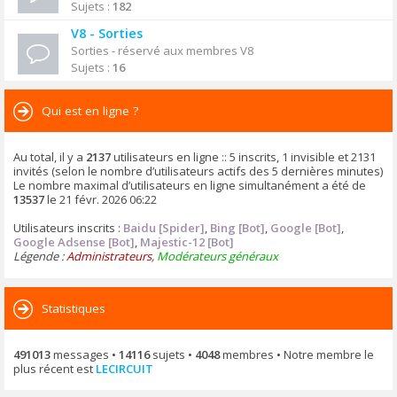
Sujets :
182
V8 - Sorties
Sorties - réservé aux membres V8
Sujets :
16
Qui est en ligne ?
Au total, il y a
2137
utilisateurs en ligne :: 5 inscrits, 1 invisible et 2131
invités (selon le nombre d’utilisateurs actifs des 5 dernières minutes)
Le nombre maximal d’utilisateurs en ligne simultanément a été de
13537
le 21 févr. 2026 06:22
Utilisateurs inscrits :
Baidu [Spider]
,
Bing [Bot]
,
Google [Bot]
,
Google Adsense [Bot]
,
Majestic-12 [Bot]
Légende :
Administrateurs
,
Modérateurs généraux
Statistiques
491013
messages •
14116
sujets •
4048
membres • Notre membre le
plus récent est
LECIRCUIT